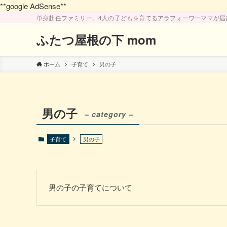
**google AdSense**
単身赴任ファミリー。4人の子どもを育てるアラフォーワーママが届
ふたつ屋根の下 mom
ホーム
子育て
男の子
男の子
– category –
子育て
男の子
男の子の子育てについて